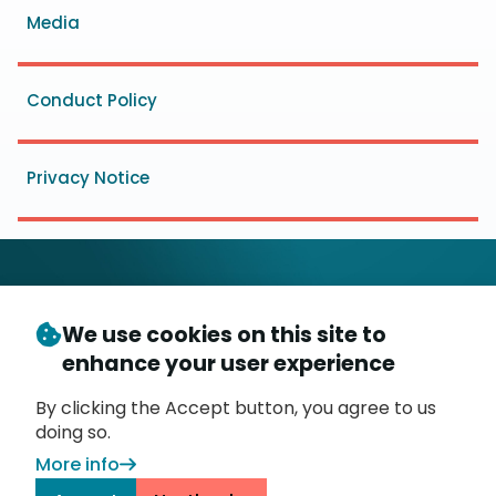
Media
Conduct Policy
Privacy Notice
We use cookies on this site to
© Copyright 2026
- Messaging, Malware and Mobile
enhance your user experience
3
Anti-Abuse Working Group (
M
AAWG
)
P.O. Box 9125, Brea, CA 92822
By clicking the Accept button, you agree to us
doing so.
More info