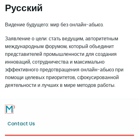
Русский
Видение будущего: мир без онлайн-абьюз.
Заявление о цели: стать ведущим, авторитетным
международным форумом, который объединит
представителей промышленности для создания
инноваций, сотрудничества и максимально
эффективного предотвращения онлайн-абьюз при
помощи целевых приоритетов, сфокусированной
деятельности и лучших в мире методов работы.
Footer
Contact Us
menu